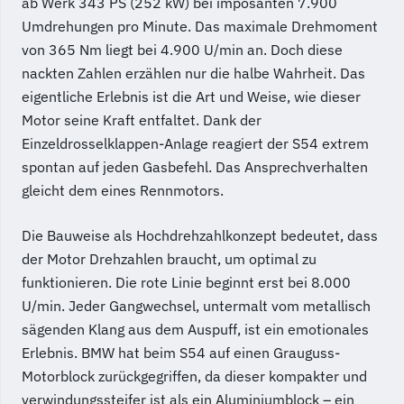
ab Werk 343 PS (252 kW) bei imposanten 7.900
Umdrehungen pro Minute. Das maximale Drehmoment
von 365 Nm liegt bei 4.900 U/min an. Doch diese
nackten Zahlen erzählen nur die halbe Wahrheit. Das
eigentliche Erlebnis ist die Art und Weise, wie dieser
Motor seine Kraft entfaltet. Dank der
Einzeldrosselklappen-Anlage reagiert der S54 extrem
spontan auf jeden Gasbefehl. Das Ansprechverhalten
gleicht dem eines Rennmotors.
Die Bauweise als Hochdrehzahlkonzept bedeutet, dass
der Motor Drehzahlen braucht, um optimal zu
funktionieren. Die rote Linie beginnt erst bei 8.000
U/min. Jeder Gangwechsel, untermalt vom metallisch
sägenden Klang aus dem Auspuff, ist ein emotionales
Erlebnis. BMW hat beim S54 auf einen Grauguss-
Motorblock zurückgegriffen, da dieser kompakter und
verwindungssteifer ist als ein Aluminiumblock – ein