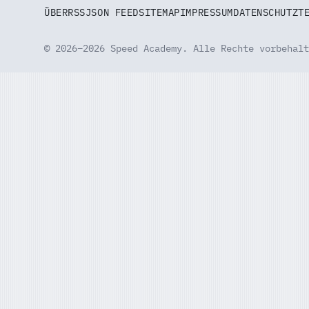
ÜBER
RSS
JSON FEED
SITEMAP
IMPRESSUM
DATENSCHUTZ
T
© 2026–2026 Speed Academy. Alle Rechte vorbehalt