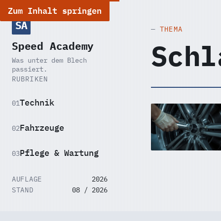
Zum Inhalt springen
SA
THEMA
Schl
Speed Academy
Was unter dem Blech
passiert.
RUBRIKEN
Technik
01
Fahrzeuge
02
Pflege & Wartung
03
AUFLAGE
2026
STAND
08 / 2026