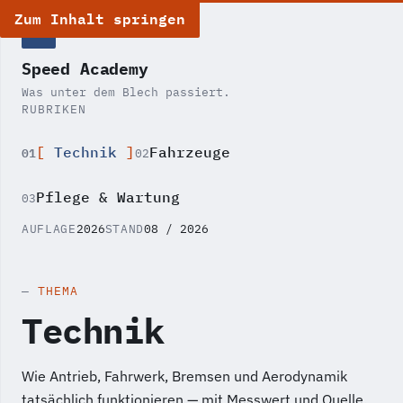
Zum Inhalt springen
SA
Speed Academy
Was unter dem Blech passiert.
RUBRIKEN
Technik
Fahrzeuge
01
02
Pflege & Wartung
03
AUFLAGE
2026
STAND
08 / 2026
THEMA
Technik
Wie Antrieb, Fahrwerk, Bremsen und Aerodynamik
tatsächlich funktionieren — mit Messwert und Quelle.