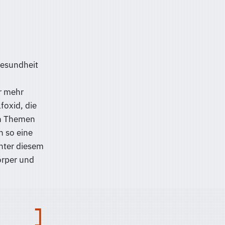
Gesundheit
r mehr
foxid, die
en Themen
h so eine
nter diesem
örper und