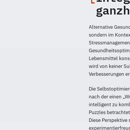
ganzh
Alternative Gesund
sondern im Kontex
Stressmanagement 
Gesundheitsoptimi
Lebensmittel konsu
wird von keiner Su
Verbesserungen e
Die Selbstoptimie
nach der einen „W
intelligent zu kom
Puzzles betrachtet
Diese Perspektive 
experimentierfreud