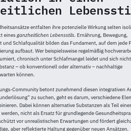
eitlichen Lebenssti
heitsansätze entfalten ihre potenzielle Wirkung selten isoli
t eines
ganzheitlichen Lebensstils
. Ernährung, Bewegung,
und Schlafqualität bilden das Fundament, auf dem jede 
erung aufbaut. Wer beispielsweise regelmäßig hochverarbe
miert, chronisch unter Schlafmangel leidet und sich nich
bstanz – ob konventionell oder alternativ – nachhaltige
rwarten können.
rungs-Community betont zunehmend diesen integrativen An
underlösung“ zu suchen, geht es darum, verschiedene Ele
binieren. Dabei können alternative Substanzen als Teil ein
 werden, nicht als Ersatz für grundlegende Gesundheitspra
schützt vor unrealistischen Erwartungen und fördert gleichz
ige, aber reflektierte Haltung gegenüber neuen Ansätzen.