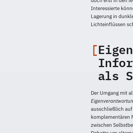
doch erst in den l
Interessierte kön
Lagerung in dunkle
Lichteinflüssen sc
Eigen
Infor
als S
Der Umgang mit al
Eigenverantwortu
ausschließlich au
komplementären Mö
zwischen Selbstbe
Debatte um altern