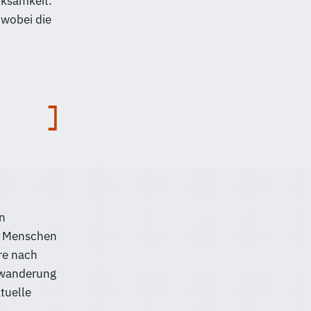
rksamkeit.
 wobei die
n
e Menschen
re nach
twanderung
tuelle