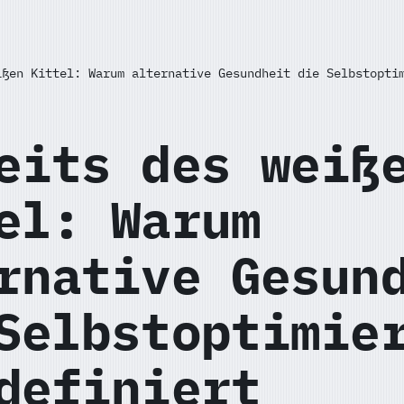
ißen Kittel: Warum alternative Gesundheit die Selbstopti
eits des weiß
el: Warum
rnative Gesun
Selbstoptimie
definiert