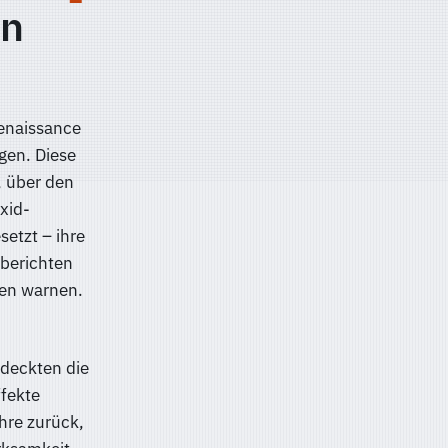
n
Renaissance
gen. Diese
, über den
xid-
etzt – ihre
 berichten
gen warnen.
tdeckten die
ffekte
hre zurück,