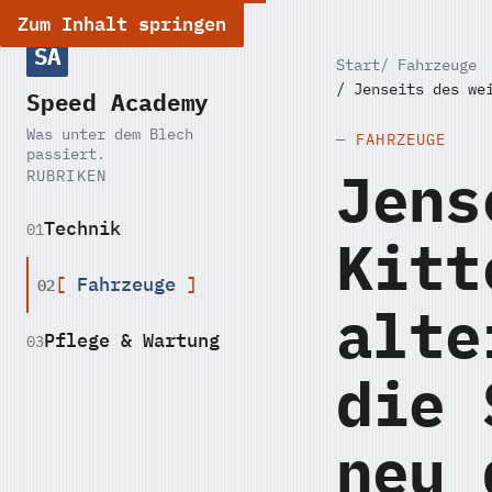
Zum Inhalt springen
SA
Start
Fahrzeuge
Jenseits des we
Speed Academy
Was unter dem Blech
FAHRZEUGE
passiert.
Jens
RUBRIKEN
Technik
01
Kitt
02
Fahrzeuge
alte
Pflege & Wartung
03
die 
neu 