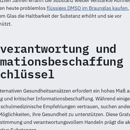
etzten Jahren erfährt die Substanz wieder verstärkte Aufme
nen heute problemlos
flüssiges DMSO im Braunglas kaufen
,
m Glas die Haltbarkeit der Substanz erhöht und sie vor
hützt.
verantwortung und
mationsbeschaffung
chlüssel
ternativen Gesundheitsansätzen erfordert ein hohes Maß a
ng
und kritischer Informationsbeschaffung. Während einig
f schulmedizinische Empfehlungen vertrauen, suchen ande
glichkeiten, ihre Gesundheit zu unterstützen. Diese Gra
stimmung und verantwortungsvollem Handeln prägt die ak
ative Substanzen.