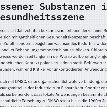
ssener Substanzen i
esundheitsszene
reits seit Jahrzehnten bekannt sind, erleben derzeit eine 
ie sich mit ganzheitlichen Gesundheitskonzepten beschäfti
in Zufall, sondern spiegelt ein wachsendes Bedürfnis wider
tioneller Behandlungsmethoden hinauszublicken. Chlordio
weise werden seit langem in der Wasseraufbereitung einges
ndheitlichen Kontext polarisiert jedoch stark. Befürworter
ahrungen, während Kritiker vor unkontrollierten Anwendun
 sich mit DMSO, einer organischen Schwefelverbindung, die
ösungsmittel in der Industrie zum Einsatz kam. Sportler en
, als sie bemerkten, dass lokale Anwendungen bestimmte E
nschaftliche Forschung zu DMSO reicht bis in die 1960er Ja