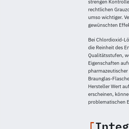
strengen Kontrolle
rechtlichen Grauz
umso wichtiger. V
gewünschten Effek
Bei Chlordioxid-L
die Reinheit des 
Qualitätsstufen, w
Eigenschaften aufw
pharmazeutischer 
Braunglas-Flaschen
Hersteller Wert a
erscheinen, könne
problematischen 
Integ