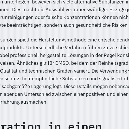
n unterliegen, bewegen sich viele alternative Substanzen i
onen. Dies macht die Auswahl vertrauenswürdiger Bezugsq
erunreinigungen oder falsche Konzentrationen können nicht
te beeinträchtigen, sondern auch gesundheitliche Risiken
ösungen spielt die Herstellungsmethode eine entscheidende
Endprodukts. Unterschiedliche Verfahren führen zu verschi
obei professionell hergestellte Lösungen in der Regel kons
eisen. Ähnliches gilt für DMSO, bei dem der Reinheitsgra
Qualität und technischen Graden variiert. Die Verwendung
 schützt lichtempfindliche Substanzen und signalisiert oft
uf sachgemäße Lagerung legt. Diese Details mögen nebensä
n aber den Unterschied zwischen einer positiven und einer
Erfahrung ausmachen.
ration in einen