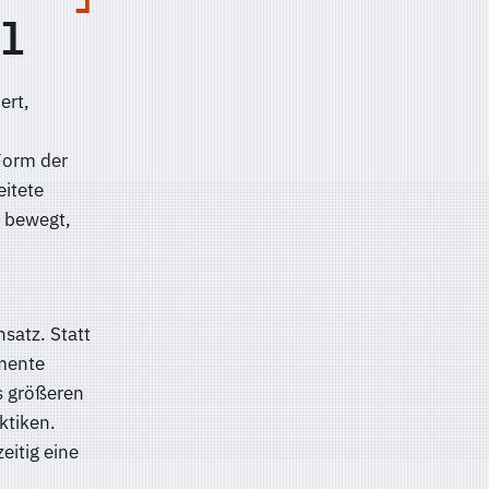
l
ert,
Form der
itete
t bewegt,
satz. Statt
mente
es größeren
ktiken.
eitig eine