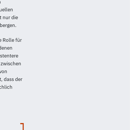
n
uellen
 nur die
 bergen.
 Rolle für
edenen
istentere
d zwischen
 von
, dass der
chlich