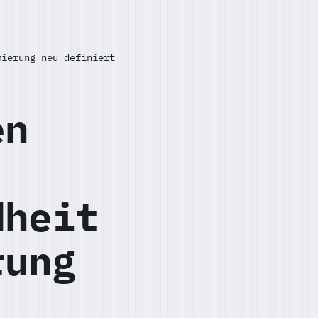
mierung neu definiert
en
dheit
rung