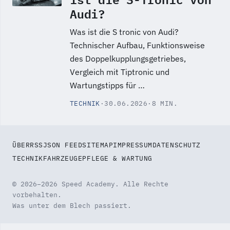
Audi?
Was ist die S tronic von Audi?
Technischer Aufbau, Funktionsweise
des Doppelkupplungsgetriebes,
Vergleich mit Tiptronic und
Wartungstipps für …
TECHNIK
·
30.06.2026
·
8 MIN.
ÜBER
RSS
JSON FEED
SITEMAP
IMPRESSUM
DATENSCHUTZ
TECHNIK
FAHRZEUGE
PFLEGE & WARTUNG
© 2026–2026 Speed Academy. Alle Rechte
vorbehalten.
Was unter dem Blech passiert.