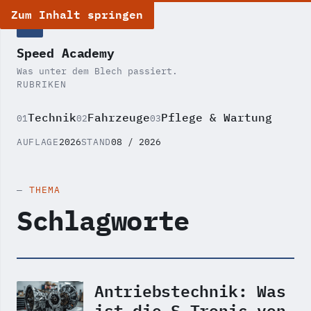
Zum Inhalt springen
SA
Speed Academy
Was unter dem Blech passiert.
RUBRIKEN
Technik
Fahrzeuge
Pflege & Wartung
01
02
03
AUFLAGE
2026
STAND
08 / 2026
THEMA
Schlagworte
Antriebstechnik: Was
ist die S-Tronic von