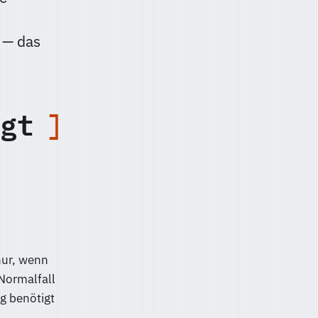
 — das
gt
nur, wenn
Normalfall
g benötigt