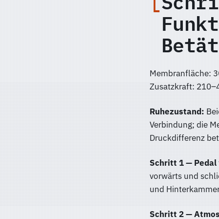
Schri
Funkt
Betät
Membranfläche: 30
Zusatzkraft: 210–
Ruhezustand:
Bei
Verbindung; die Me
Druckdifferenz bet
Schritt 1 — Pedal
vorwärts und schl
und Hinterkammer 
Schritt 2 — Atmo