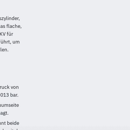
zylinder,
as flache,
KV für
führt, um
len.
Druck von
,013 bar.
uumseite
agt.
nt beide