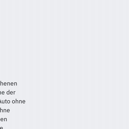
sehenen
ne der
 Auto ohne
ohne
len
he