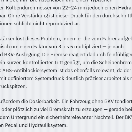
er-Kolbendurchmesser von 22–24 mm jedoch einen Hydra
r. Ohne Verstärkung ist dieser Druck für den durchschnitt
tionen schlicht nicht reproduzierbar.
tärker löst dieses Problem, indem er die vom Fahrer aufge
sch um einen Faktor von 3 bis 5 multipliziert — je nach
d BKV-Auslegung. Die Bremse reagiert dadurch feinfühlige
ein kurzer, kontrollierter Tritt genügt, um die Scheibenbrem
s ABS-Antiblockiersystem ist das ebenfalls relevant, da der
it definiertem Systemdruck deutlich präziser arbeitet als 
ruckspitzen.
ußerdem die Dosierbarkeit. Ein Fahrzeug ohne BKV tendier
oder plötzlich zu viel Bremskraft zu erzeugen — gerade be
em Untergrund ein sicherheitsrelevanter Nachteil. Der BKV
en Pedal und Hydrauliksystem.