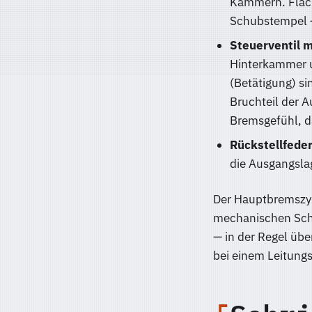
Kammern. Fläch
Schubstempel —
Steuerventil 
Hinterkammer 
(Betätigung) si
Bruchteil der A
Bremsgefühl, da
Rückstellfeder
die Ausgangsla
Der Hauptbremszyl
mechanischen Schu
— in der Regel üb
bei einem Leitungs