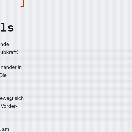
ls
ende
ubkraft)
nander in
Die
ewegt sich
 Vorder-
il am