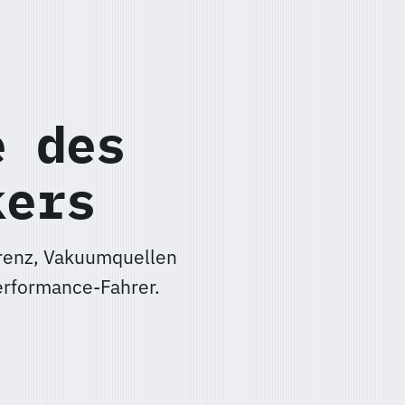
e des
kers
erenz, Vakuumquellen
erformance-Fahrer.