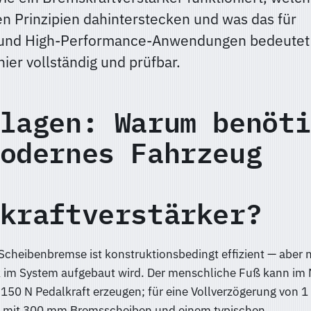
en Prinzipien dahinterstecken und was das für
 und High-Performance-Anwendungen bedeutet
hier vollständig und prüfbar.
lagen: Warum benöti
odernes Fahrzeug
kraftverstärker?
Scheibenbremse ist konstruktionsbedingt effizient — aber 
 im System aufgebaut wird. Der menschliche Fuß kann im 
50 N Pedalkraft erzeugen; für eine Vollverzögerung von 1 
g mit 300 mm Bremsscheiben und einem typischen