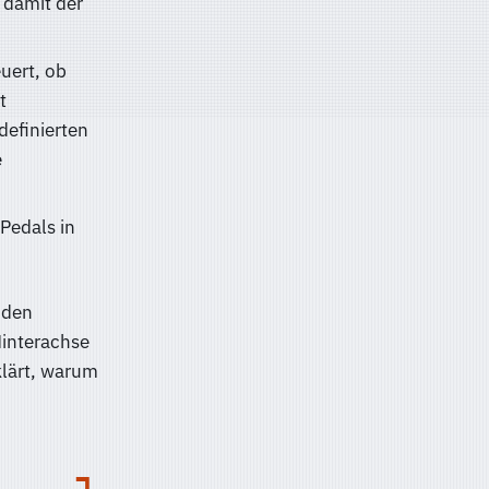
 damit der
uert, ob
t
definierten
e
Pedals in
 den
Hinterachse
klärt, warum