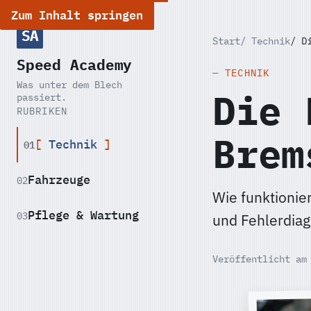
Zum Inhalt springen
SA
Start
Technik
D
Speed Academy
TECHNIK
Was unter dem Blech
Die 
passiert.
RUBRIKEN
Brem
01
Technik
Fahrzeuge
02
Wie funktionie
Pflege & Wartung
03
und Fehlerdiag
Veröffentlicht am