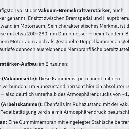
figste Typ ist der
Vakuum-Bremskraftverstärker
, auch
ker genannt. Er sitzt zwischen Bremspedal und Hauptbrems
tzwand im Motorraum. Sein charakteristisches Merkmal ist d
äuse mit etwa 200–280 mm Durchmesser — beim Tandem-B
inem Motorraum auch als gestapelte Doppelkammer ausge
autiefe dennoch ausreichende Membranfläche bereitzustel
rstärker-Aufbau
im Einzelnen:
 (Vakuumseite):
Diese Kammer ist permanent mit dem
s verbunden. Im Ruhezustand herrscht hier ein absoluter 
r — also deutlich unterhalb des Atmosphärendrucks von ~1
 (Arbeitskammer):
Ebenfalls im Ruhezustand mit der Vak
 Pedalbet­ätigung wird sie mit Atmosphärendruck beaufschl
an:
Eine Gummimembran mit eingelegter Stahlscheibe tren