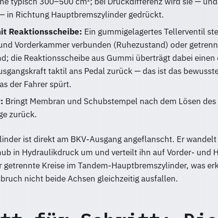
e typisch 300–500 cm²; bei Druckdifferenz wird sie — und
 in Richtung Hauptbremszylinder gedrückt.
mit Reaktionsscheibe:
Ein gummigelagertes Tellerventil ste
und Vorderkammer verbunden (Ruhezustand) oder getrenn
nd; die Reaktionsscheibe aus Gummi überträgt dabei einen 
usgangskraft taktil ans Pedal zurück — das ist das bewusst
s der Fahrer spürt.
:
Bringt Membran und Schubstempel nach dem Lösen des 
ge zurück.
inder ist direkt am BKV-Ausgang angeflanscht. Er wandelt
b in Hydraulikdruck um und verteilt ihn auf Vorder- und 
er getrennte Kreise im Tandem-Hauptbremszylinder, was er
bruch nicht beide Achsen gleichzeitig ausfallen.