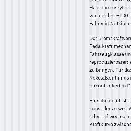
Hauptbremszylind
von rund 80–100 ba
Fahrer in Notsitua
Der Bremskraftvers
Pedalkraft mechani
Fahrzeugklasse un
reproduzierbarer: 
zu bringen. Für da
Regelalgorithmus m
unkontrollierten D
Entscheidend ist a
entweder zu wenig 
oder auf wechselnd
Kraftkurve zwisch