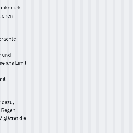
ulikdruck
lichen
brachte
r und
se ans Limit
mit
t dazu,
i Regen
 glättet die