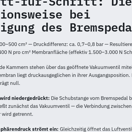
tt-für-Schritt: Die
ionsweise bei
igung des Bremspeda
0–500 cm² — Druckdifferenz: ca. 0,7–0,8 bar — Resultier
400 N pro cm² Membranfläche (effektiv 1.500–3.000 N Sch
de Kammern stehen über das geöffnete Vakuumventil mitei
mbran liegt druckausgeglichen in ihrer Ausgangsposition. 
rägt null.
 wird niedergedrückt:
Die Schubstange vom Bremspedal b
ießt zunächst das Vakuumventil — die Verbindung zwischen
wird getrennt.
sphärendruck strömt ein:
Gleichzeitig öffnet das Luftvent